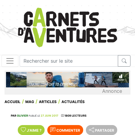
Annonce
ACCUEIL
MAG
ARTICLES
ACTUALITÉS
PAR
OLIVIER
27 JUIN 2017
1809 LECTEURS
PUBLIÉ LE
J'AIME
?
COMMENTER
PARTAGER