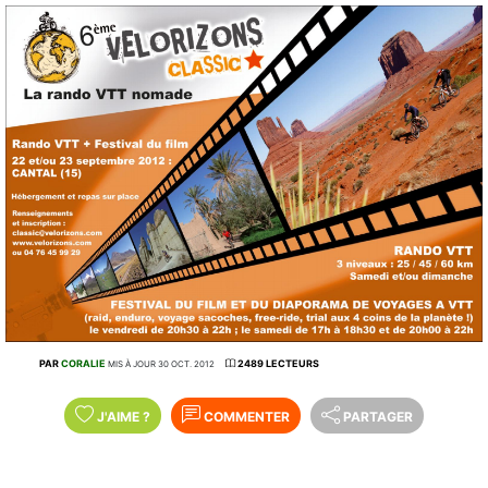
PAR
CORALIE
2489 LECTEURS
MIS À JOUR 30 OCT. 2012
J'AIME
?
COMMENTER
PARTAGER