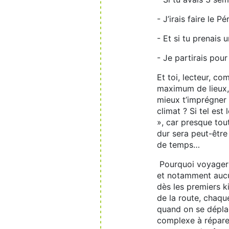
- J’irais faire le Pé
- Et si tu prenais
- Je partirais pou
Et toi, lecteur, 
maximum de lieux, 
mieux t’imprégner d
climat ? Si tel est
», car presque tou
dur sera peut-être
de temps…
Pourquoi voyager s
et notamment aucun
dès les premiers k
de la route, chaqu
quand on se déplac
complexe à réparer