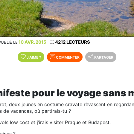
10 AVR. 2015
4212 LECTEURS
PUBLIÉ LE
J'AIME
?
COMMENTER
PARTAGER
nifeste pour le voyage sans 
strot, deux jeunes en costume cravate rêvassent en regardan
rs de vacances, où partirais-tu ?
vols low cost et j’irais visiter Prague et Budapest.
maines ?