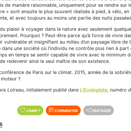
sés de manière raisonnable, uniquement pour se rendre sur 
e » sont ensuite le plus souvent réalisés à pied, à vélo, en
nte, et avec toujours au moins une partie des nuits passée
du plaisir à voyager dans la nature avec seulement quelques 
brement. Pourquoi ? Peut-être parce qu’à force de vivre da
ir vulnérable et insignifiant au milieu d’un paysage libre de
é dans une société où l’individu ne contrôle plus rien à par
mps en temps se sentir capable de vivre avec le minimum d
de redevenir ainsi le seul maître de son existence.
conférence de Paris sur le climat. 2015, année de la sobrié
 moteur ?
xis Loireau, initialement publié dans
L'Ecologiste
, numéro d
J'AIME
?
COMMENTER
PARTAGER
S