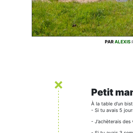
PAR
ALEXIS
Petit ma
À la table d’un bi
- Si tu avais 5 jou
- J’achèterais des 
- Si tu avais 3 se