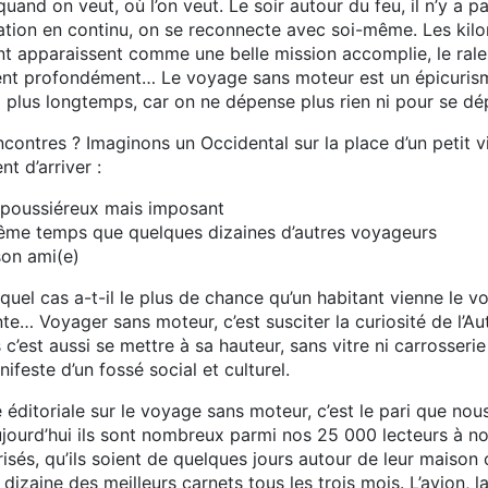
 quand on veut, où l’on veut. Le soir autour du feu, il n’y a p
tion en continu, on se reconnecte avec soi-même. Les kilom
nt apparaissent comme une belle mission accomplie, le ralen
ent profondément… Le voyage sans moteur est un épicurisme
lus longtemps, car on ne dépense plus rien ni pour se dépl
encontres ? Imaginons un Occidental sur la place d’un petit v
nt d’arriver :
poussiéreux mais imposant
ême temps que quelques dizaines d’autres voyageurs
son ami(e)
quel cas a-t-il le plus de chance qu’un habitant vienne le v
te… Voyager sans moteur, c’est susciter la curiosité de l’Au
c’est aussi se mettre à sa hauteur, sans vitre ni carrosseri
feste d’un fossé social et culturel.
e éditoriale sur le voyage sans moteur, c’est le pari que no
ujourd’hui ils sont nombreux parmi nos 25 000 lecteurs à no
isés, qu’ils soient de quelques jours autour de leur mais
dizaine des meilleurs carnets tous les trois mois. L’avion, 