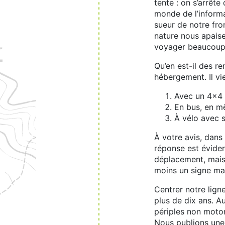
tente : on s’arrête
monde de l’informa
sueur de notre fro
nature nous apais
voyager beaucoup p
Qu’en est-il des r
hébergement. Il vie
Avec un 4x4 
En bus, en m
À vélo avec 
À votre avis, dans 
réponse est éviden
déplacement, mais 
moins un signe mani
Centrer notre lign
plus de dix ans. A
périples non motor
Nous publions une 