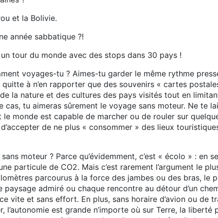
rou et la Bolivie.
 une année sabbatique ?!
r un tour du monde avec des stops dans 30 pays !
comment voyages-tu ? Aimes-tu garder le même rythme pressé
quitte à n’en rapporter que des souvenirs « cartes postales
e la nature et des cultures des pays visités tout en limitan
 le cas, tu aimeras sûrement le voyage sans moteur. Ne te la
t le monde est capable de marcher ou de rouler sur quelques
 d’accepter de ne plus « consommer » des lieux touristiques
ans moteur ? Parce qu’évidemment, c’est « écolo » : en se
e particule de CO2. Mais c’est rarement l’argument le plus 
ilomètres parcourus à la force des jambes ou des bras, le p
e paysage admiré ou chaque rencontre au détour d’un chemi
e vite et sans effort. En plus, sans horaire d’avion ou de 
, l’autonomie est grande n’importe où sur Terre, la liberté