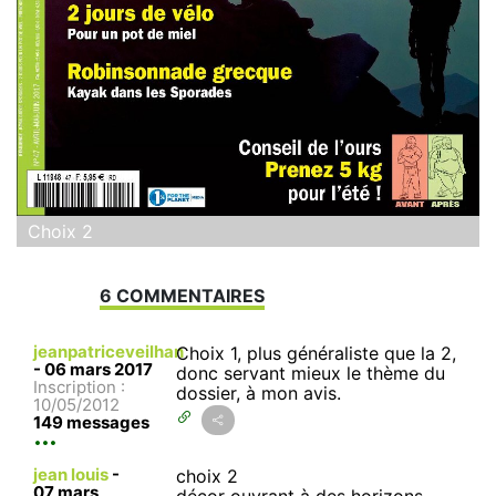
Choix 2
6 COMMENTAIRES
jeanpatriceveilhan
Choix 1, plus généraliste que la 2,
-
06 mars 2017
donc servant mieux le thème du
Inscription :
dossier, à mon avis.
10/05/2012
149 messages
jean louis
-
choix 2
07 mars
décor ouvrant à des horizons