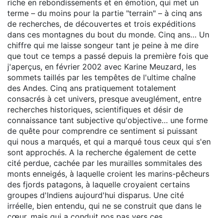
riche en rebondissements et en émotion, qui met un
terme – du moins pour la partie "terrain" – à cinq ans
de recherches, de découvertes et trois expéditions
dans ces montagnes du bout du monde. Cinq ans… Un
chiffre qui me laisse songeur tant je peine à me dire
que tout ce temps a passé depuis la première fois que
j'aperçus, en février 2002 avec Karine Meuzard, les
sommets taillés par les tempêtes de l'ultime chaîne
des Andes. Cinq ans pratiquement totalement
consacrés à cet univers, presque aveuglément, entre
recherches historiques, scientifiques et désir de
connaissance tant subjective qu'objective… une forme
de quête pour comprendre ce sentiment si puissant
qui nous a marqués, et qui a marqué tous ceux qui s'en
sont approchés. A la recherche également de cette
cité perdue, cachée par les murailles sommitales des
monts enneigés, à laquelle croient les marins-pêcheurs
des fjords patagons, à laquelle croyaient certains
groupes d'Indiens aujourd'hui disparus. Une cité
irréelle, bien entendu, qui ne se construit que dans le
cœur, mais qui a conduit nos pas vers ces