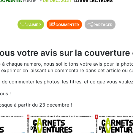
JOHANNA
06 DÉC. 2021
596 LECTEURS
PUBLIÉ LE
J'AIME
?
COMMENTER
PARTAGER
us votre avis sur la couverture
à chaque numéro, nous sollicitons votre avis pour la photo
exprimer en laissant un commentaire dans cet article ou s
 de commenter les photos, les titres, et ce que vous voule
ous !
osque à partir du 23 décembre !