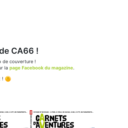
 de CA66 !
 de couverture !
ur la
page Facebook du magazine
.
z !