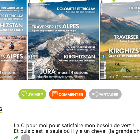
Choix B
Choix C
J'AIME
?
COMMENTER
PARTAGER
S
La C pour moi pour satisfaire mon besoin de vert !
Et puis c'est la seule où il y a un cheval (la grande 