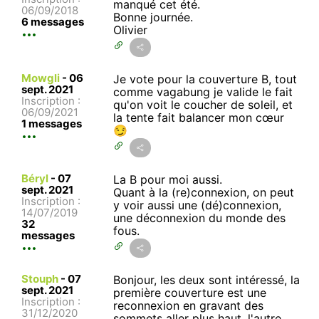
manqué cet été.
06/09/2018
Bonne journée.
6 messages
Olivier
Mowgli
-
06
Je vote pour la couverture B, tout
sept. 2021
comme vagabung je valide le fait
Inscription :
qu'on voit le coucher de soleil, et
06/09/2021
la tente fait balancer mon cœur
1 messages
😏
Béryl
-
07
La B pour moi aussi.
sept. 2021
Quant à la (re)connexion, on peut
Inscription :
y voir aussi une (dé)connexion,
14/07/2019
une déconnexion du monde des
32
fous.
messages
Stouph
-
07
Bonjour, les deux sont intéressé, la
sept. 2021
première couverture est une
Inscription :
reconnexion en gravant des
31/12/2020
sommets aller plus haut, l'autre