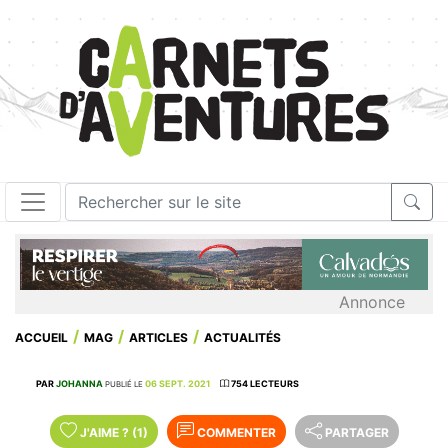
Annonce
ACCUEIL
MAG
ARTICLES
ACTUALITÉS
PAR
JOHANNA
06 SEPT. 2021
754 LECTEURS
PUBLIÉ LE
J'AIME
?
(1)
COMMENTER
PARTAGER