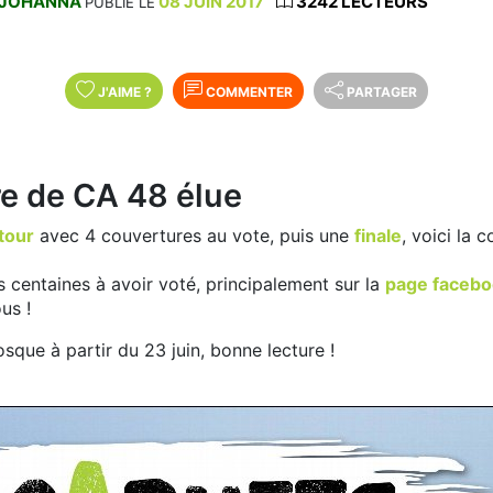
JOHANNA
08 JUIN 2017
3242 LECTEURS
PUBLIÉ LE
J'AIME
?
COMMENTER
PARTAGER
e de CA 48 élue
tour
avec 4 couvertures au vote, puis une
finale
, voici la 
s centaines à avoir voté, principalement sur la
page facebo
us !
sque à partir du 23 juin, bonne lecture !