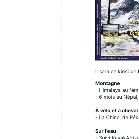
Il sera en kiosque
Montagne
- Himalaya au fém
- 6 mois au Népal,
À vélo et à cheval
- La Chine, de Pék
Sur l’eau
- Suivi KayakAfrik