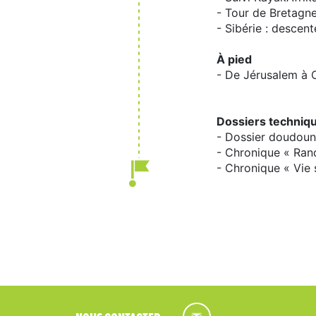
- Tour de Bretagn
- Sibérie : descen
À pied
- De Jérusalem à C
Dossiers techniq
- Dossier doudou
- Chronique « Ran
- Chronique « Vie 