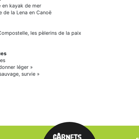
e en kayak de mer
te de la Lena en Canoë
ompostelle, les pèlerins de la paix
ues
nes
donner léger »
sauvage, survie »