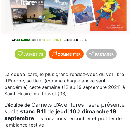
Icare
PAR
JOHANNA
14 SEPT. 2021
685 LECTEURS
PUBLIÉ LE
J'AIME
?
(1)
COMMENTER
PARTAGER
La coupe Icare, le plus grand rendez-vous du vol libre
d’Europe, se tient (comme chaque année sauf
pandémie) cette semaine (12 au 19 septembre 2021) à
Saint-Hilaire-du-Touvet (38) !
Carnets d’Aventures
sera présente
L'équipe de
sur le
stand B11
de
jeudi 16 à dimanche 19
septembre
; venez nous rencontrer et profiter de
l’ambiance festive !