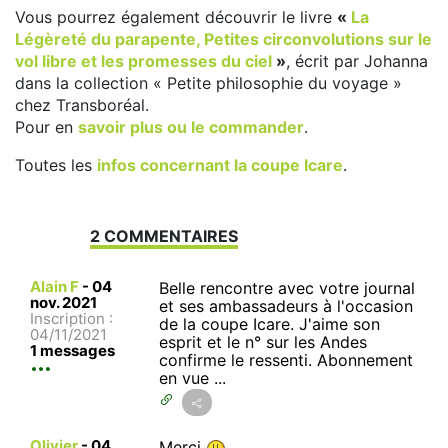
Vous pourrez également découvrir le livre
«
La
Légèreté du parapente, Petites circonvolutions sur le
vol libre et les promesses du ciel
»
, écrit par Johanna
dans la collection « Petite philosophie du voyage »
chez Transboréal.
Pour en
savoir plus ou le commander
.
Toutes les
infos concernant la coupe Icare
.
2 COMMENTAIRES
Alain F
-
04
Belle rencontre avec votre journal
nov. 2021
et ses ambassadeurs à l'occasion
Inscription :
de la coupe Icare. J'aime son
04/11/2021
esprit et le n° sur les Andes
1 messages
confirme le ressenti. Abonnement
en vue ...
Olivier
-
04
Merci