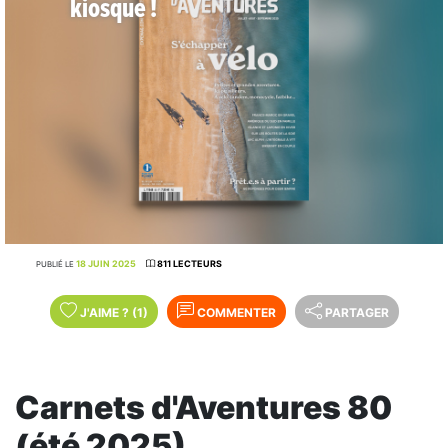
kiosque !
18 JUIN 2025
811 LECTEURS
PUBLIÉ LE
J'AIME
?
(1)
COMMENTER
PARTAGER
Carnets d'Aventures 80
(été 2025)