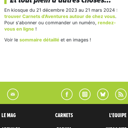
Et tout plein d'autres choses...
En kiosque du 21 décembre 2023 au 21 mars 2024 :
trouver Carnets d'Aventures autour de chez vous
.
Pour s'abonner ou commander un numéro,
rendez-
vous en ligne
!
Voir le
sommaire détaillé
et en images !
LE MAG
CARNETS
L'EQUIPE