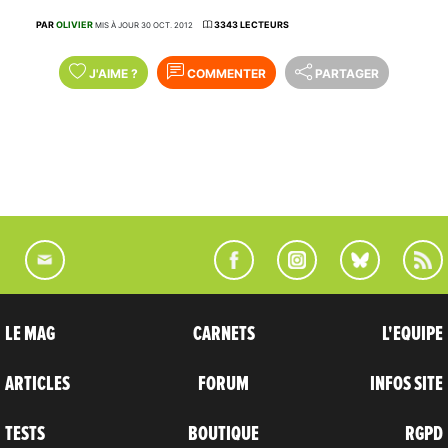
PAR
OLIVIER
3343 LECTEURS
MIS À JOUR 30 OCT. 2012
J'AIME
?
COMMENTER
PARTAGER
LE MAG
CARNETS
L'EQUIPE
ARTICLES
FORUM
INFOS SITE
TESTS
BOUTIQUE
RGPD