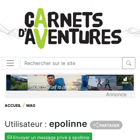
Annonce
ACCUEIL
MAG
epolinne
Utilisateur :
PARTAGER
Envoyer un message privé à epolinne