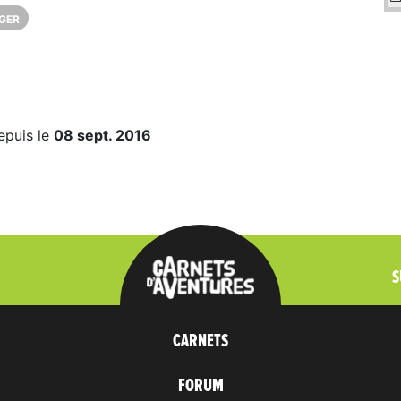
GER
epuis le
08 sept. 2016
S
CARNETS
FORUM