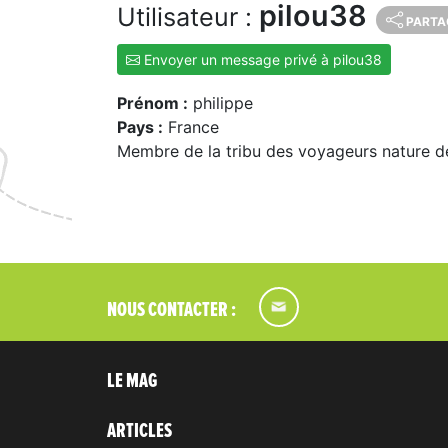
pilou38
Utilisateur :
PARTA
Envoyer un message privé à pilou38
Prénom :
philippe
Pays :
France
Membre de la tribu des voyageurs nature d
NOUS CONTACTER :
LE MAG
ARTICLES