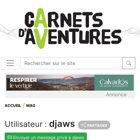
Annonce
ACCUEIL
MAG
djaws
Utilisateur :
PARTAGER
Envoyer un message privé à djaws