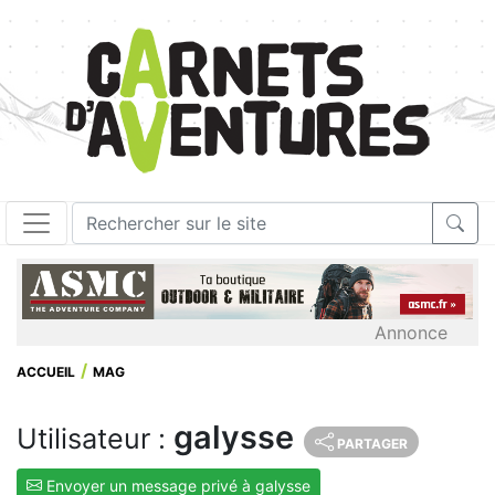
Annonce
ACCUEIL
MAG
galysse
Utilisateur :
PARTAGER
Envoyer un message privé à galysse