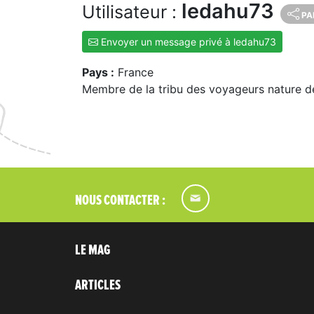
ledahu73
Utilisateur :
PA
Envoyer un message privé à ledahu73
Pays :
France
Membre de la tribu des voyageurs nature d
NOUS CONTACTER :
LE MAG
ARTICLES