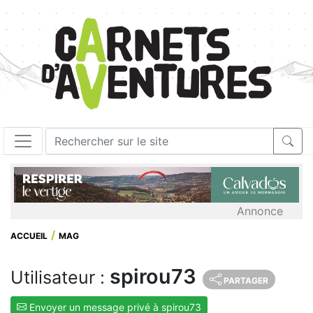
Annonce
ACCUEIL
MAG
spirou73
Utilisateur :
PARTAGER
Envoyer un message privé à spirou73