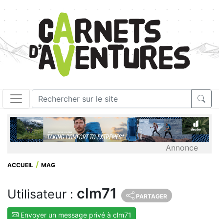
Annonce
ACCUEIL
MAG
clm71
Utilisateur :
PARTAGER
Envoyer un message privé à clm71