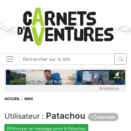
Annonce
ACCUEIL
MAG
Patachou
Utilisateur :
PARTAGER
Envoyer un message privé à Patachou