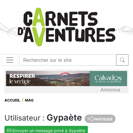
Annonce
ACCUEIL
MAG
Gypaète
Utilisateur :
PARTAGER
Envoyer un message privé à Gypaète