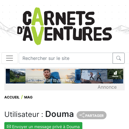
Annonce
ACCUEIL
MAG
Douma
Utilisateur :
PARTAGER
Envoyer un message privé à Douma