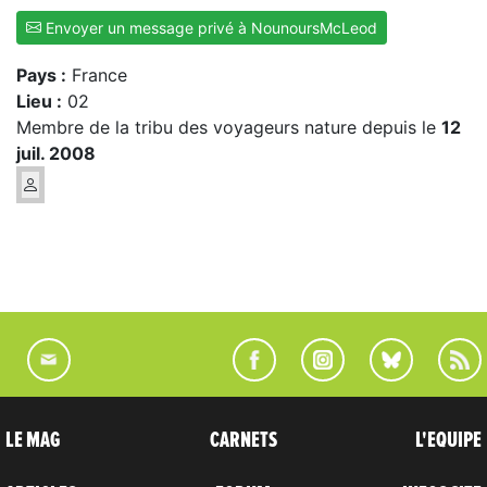
Envoyer un message privé à NounoursMcLeod
Pays :
France
Lieu :
02
Membre de la tribu des voyageurs nature depuis le
12
juil. 2008
LE MAG
CARNETS
L'EQUIPE