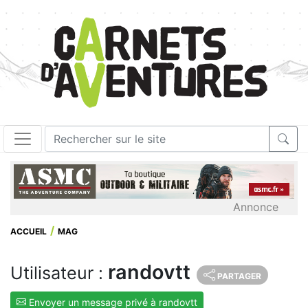
Annonce
ACCUEIL
MAG
randovtt
Utilisateur :
PARTAGER
Envoyer un message privé à randovtt