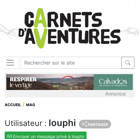
Annonce
ACCUEIL
MAG
louphi
Utilisateur :
PARTAGER
Envoyer un message privé à louphi