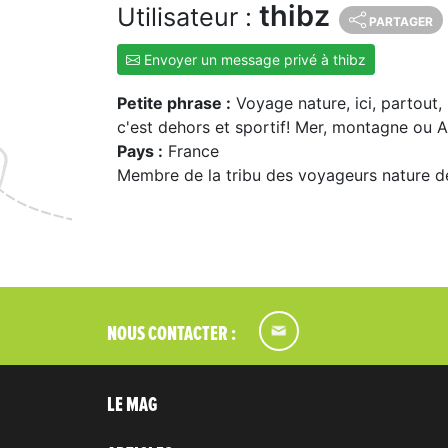
thibz
Utilisateur :
PARTAGER
Envoyer un message privé à thibz
Petite phrase :
Voyage nature, ici, partout,
c'est dehors et sportif! Mer, montagne ou A
Pays :
France
Membre de la tribu des voyageurs nature d
NOUS CONTACTER :
LE MAG