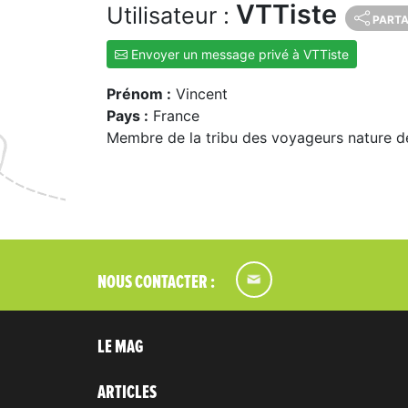
VTTiste
Utilisateur :
PART
Envoyer un message privé à VTTiste
Prénom :
Vincent
Pays :
France
Membre de la tribu des voyageurs nature d
NOUS CONTACTER :
LE MAG
ARTICLES