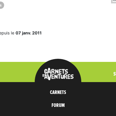
R
epuis le
07 janv. 2011
S
CARNETS
FORUM