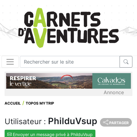
Annonce
ACCUEIL
TOPOS MYTRIP
PhilduVsup
Utilisateur :
PARTAGER
Envoyer un message privé à PhilduVsup