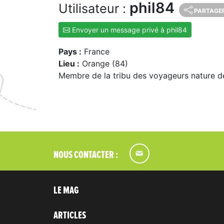
phil84
Utilisateur :
PARTAGE
Envoyer un message privé à phil84
Pays :
France
Lieu :
Orange (84)
Membre de la tribu des voyageurs nature d
NOUS CONTACTER :
LE MAG
ARTICLES