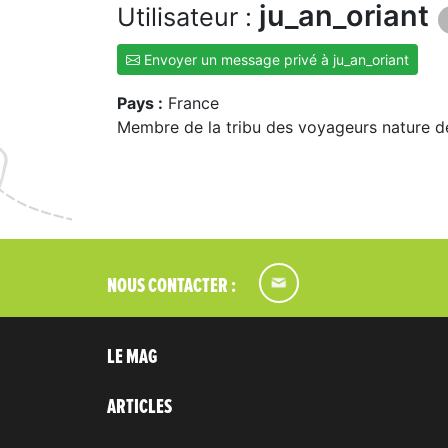
ju_an_oriant
Utilisateur :
Envoyer un message privé à ju_an_oriant
Pays :
France
Membre de la tribu des voyageurs nature d
NOUS CONTACTER :
LE MAG
ARTICLES