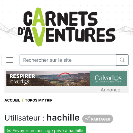
Annonce
ACCUEIL
TOPOS MYTRIP
hachille
Utilisateur :
PARTAGER
Envoyer un message privé à hachille