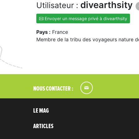
divearthsity
Utilisateur :
Envoyer un message privé à divearthsity
Pays :
France
Membre de la tribu des voyageurs nature d
NOUS CONTACTER :
LE MAG
ARTICLES