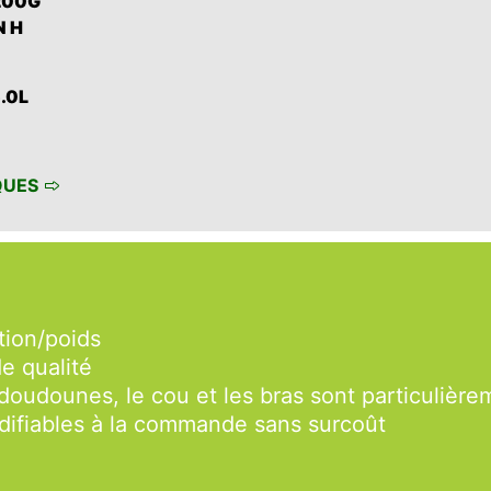
 200G
N H
5.0L
QUES
tion/poids
de qualité
 doudounes, le cou et les bras sont particulière
ifiables à la commande sans surcoût
e