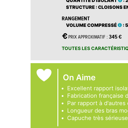
QUANTITÉ D'ISOLANT
:
STRUCTURE
: CLOISONS E
RANGEMENT
VOLUME COMPRESSÉ
: 
345 €
PRIX APPROXIMATIF :
TOUTES LES CARACTÉRISTI
On Aime
Excellent rapport isola
Fabrication française 
Par rapport à d'autres
Longueur des bras mod
Capuche très sérieus