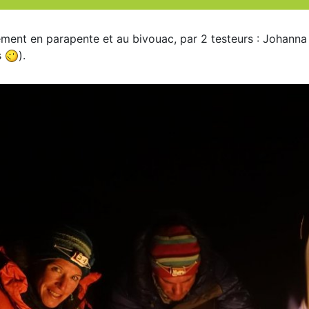
ement en parapente et au bivouac, par 2 testeurs : Johanna e
s
).