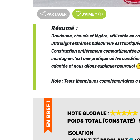
PARTAGER
J'AIME
?
(1)
Résumé :
Doudoune, chaude et légère, utilisable en co
utltralight extrêmes puisqu'elle est fabriqu
Construction entièrement compartimentée po
montagne c'est une pratique où les conditio
adaptée et nous allons expliquer pourquoi
Note : Tests thermiques complémentaires à v










NOTE GLOBALE
:
POIDS TOTAL (CONSTATÉ)
:
ISOLATION