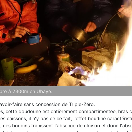
tobre à 2300m en Ubaye.
voir-faire sans concession de Triple-Zéro.
es, cette doudoune est entièrement compartimentée, bras c
les caissons, il n'y pas ce ce fait, l'effet boudiné caractéris
, ces boudins trahissent l'absence de cloison et donc l'ab