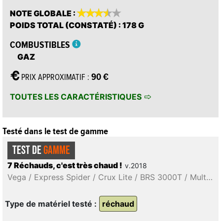









NOTE GLOBALE
:
POIDS TOTAL (CONSTATÉ)
: 178 G
COMBUSTIBLES
GAZ
90 €
PRIX APPROXIMATIF :
TOUTES LES CARACTÉRISTIQUES
Testé dans le test de gamme
TEST DE
GAMME
7 Réchauds, c'est très chaud !
v.2018
Vega / Express Spider / Crux Lite / BRS 3000T / Multifuel / Polaris Optifuel / Omnilite Ti
Type de matériel testé :
réchaud