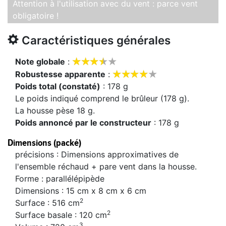
Attention à l'utilisation avec du vent : parce vent
obligatoire !
Caractéristiques générales









Note globale
:









Robustesse apparente
:
Poids total (constaté)
: 178 g
Le poids indiqué comprend le brûleur (178 g).
La housse pèse 18 g.
Poids annoncé par le constructeur
: 178 g
Dimensions (packé)
précisions : Dimensions approximatives de
l'ensemble réchaud + pare vent dans la housse.
Forme : parallélépipède
Dimensions : 15 cm x 8 cm x 6 cm
2
Surface : 516 cm
2
Surface basale : 120 cm
3