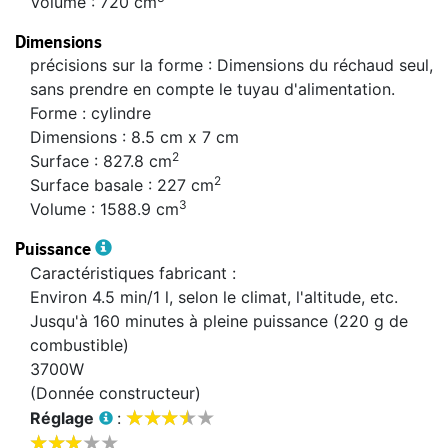
Volume : 720 cm
Dimensions
précisions sur la forme : Dimensions du réchaud seul,
sans prendre en compte le tuyau d'alimentation.
Forme : cylindre
Dimensions : 8.5 cm x 7 cm
2
Surface : 827.8 cm
2
Surface basale : 227 cm
3
Volume : 1588.9 cm
Puissance
Caractéristiques fabricant :
Environ 4.5 min/1 l, selon le climat, l'altitude, etc.
Jusqu'à 160 minutes à pleine puissance (220 g de
combustible)
3700W
(Donnée constructeur)









Réglage
:







