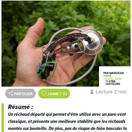
PAR MANUDAD
PUBLIÉ
22 JUIL. 2018
2196
LECTEURS
Lecture 2 min.
PARTAGER
J'AIME
?
(1)
Résumé :
Un réchaud déporté qui permet d'être utilisé avec un pare-vent
classique, et présente une meilleure stabilité que les réchauds
montés sur bouteille. De plus, pas de risque de faire basculer la