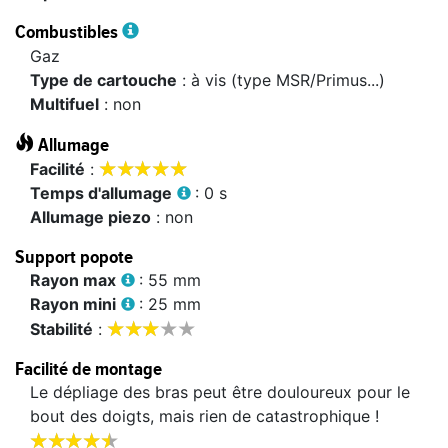
Combustibles
Gaz
Type de cartouche
: à vis (type MSR/Primus...)
Multifuel
: non
Allumage










facilité
:
temps d'allumage
: 0 s
allumage piezo
: non
Support popote
rayon max
: 55 mm
rayon mini
: 25 mm








stabilité
:
Facilité de montage
Le dépliage des bras peut être douloureux pour le
bout des doigts, mais rien de catastrophique !









