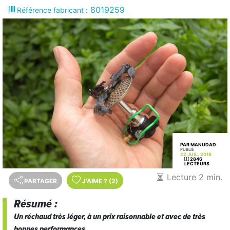
8019259
Référence fabricant :
PAR MANUDAD
PUBLIÉ
22 JUIL. 2018
2846
LECTEURS
Lecture 2 min.
PARTAGER
J'AIME
?
(2)
Résumé :
Un réchaud très léger, à un prix raisonnable et avec de très
bonnes performances.