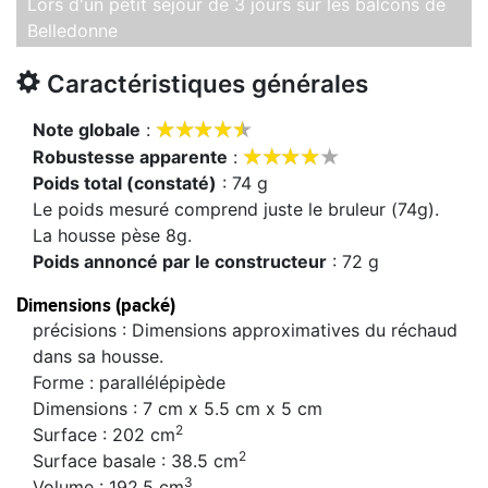
Lors d'un petit séjour de 3 jours sur les balcons de
Belledonne
Caractéristiques générales










Note globale
:









Robustesse apparente
:
Poids total (constaté)
: 74 g
Le poids mesuré comprend juste le bruleur (74g).
La housse pèse 8g.
Poids annoncé par le constructeur
: 72 g
Dimensions (packé)
précisions : Dimensions approximatives du réchaud
dans sa housse.
Forme : parallélépipède
Dimensions : 7 cm x 5.5 cm x 5 cm
2
Surface : 202 cm
2
Surface basale : 38.5 cm
3
Volume : 192.5 cm