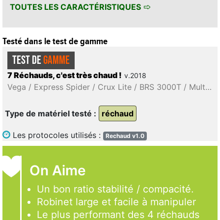
TOUTES LES CARACTÉRISTIQUES
Testé dans le test de gamme
TEST DE
GAMME
7 Réchauds, c'est très chaud !
v.2018
Vega / Express Spider / Crux Lite / BRS 3000T / Multifuel / Polaris Optifuel / Omnilite Ti
Type de matériel testé :
réchaud
Les protocoles utilisés :
Rechaud v1.0
On Aime
Un bon ratio stabilité / compacité.
Robinet large et facile à manipuler
Le plus performant des 4 réchauds