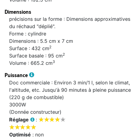
Dimensions
précisions sur la forme : Dimensions approximatives
du réchaud "déplié".
Forme : cylindre
Dimensions : 5.5 cm x 7 cm
2
Surface : 432 cm
2
Surface basale : 95 cm
3
Volume : 665.2 cm
Puissance
Doc commerciale : Environ 3 min/1 l, selon le climat,
l'altitude, etc. Jusqu'à 90 minutes à pleine puissance
(220 g de combustible)
3000W
(Donnée constructeur)









Réglage
:










Optimisé
: non