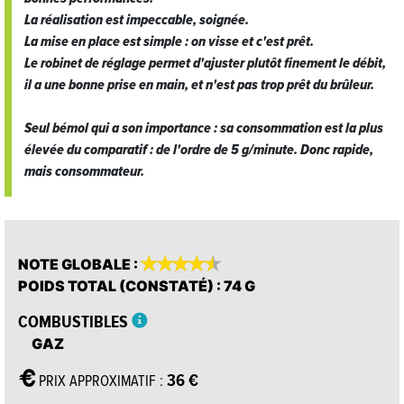
La réalisation est impeccable, soignée.
La mise en place est simple : on visse et c'est prêt.
Le robinet de réglage permet d'ajuster plutôt finement le débit,
il a une bonne prise en main, et n'est pas trop prêt du brûleur.
Seul bémol qui a son importance : sa consommation est la plus
élevée du comparatif : de l'ordre de 5 g/minute. Donc rapide,
mais consommateur.










NOTE GLOBALE
:
POIDS TOTAL (CONSTATÉ)
: 74 G
COMBUSTIBLES
GAZ
36 €
PRIX APPROXIMATIF :