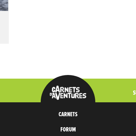
S
CARNETS
FORUM