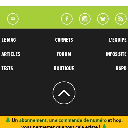
LE MAG
CARNETS
L'EQUIPE
ARTICLES
FORUM
INFOS SITE
TESTS
BOUTIQUE
RGPD
© 2004 - 2026
CARNETS D’AVENTURES
Un
abonnement, une commande de numéro
et hop,
vous permettez que tout cela existe !