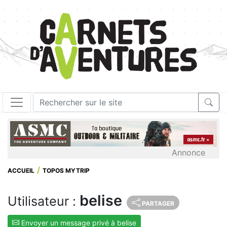
Annonce
ACCUEIL
TOPOS MYTRIP
belise
Utilisateur :
PARTAGER
Envoyer un message privé à belise