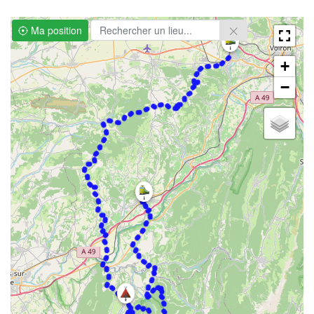
Ma position
+
−