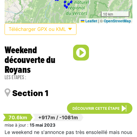
10 km
Leaflet
|
©
OpenStreetMap
Télécharger GPX ou KML
Weekend
découverte du
Royans
Les étapes :
Section 1
DÉCOUVRIR CETTE ÉTAPE
70.6km
+917m
/
-1081m
mise à jour :
15 mai 2023
Le weekend ne s'annonce pas très ensoleillé mais nous