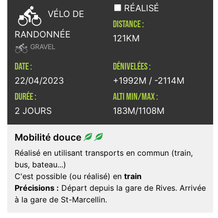

RÉALISÉ
VÉLO DE
DISTANCE :
RANDONNÉE
121KM

GRAVEL
DATE :
DÉNIVELÉES :
22/04/2023
+1992M / -2114M
DURÉE :
ALTI MIN/MAX :
2 JOURS
183M/1108M
Mobilité douce
Réalisé en utilisant transports en commun (train,
bus, bateau...)
C'est possible (ou réalisé) en
train
Précisions :
Départ depuis la gare de Rives. Arrivée
à la gare de St-Marcellin.