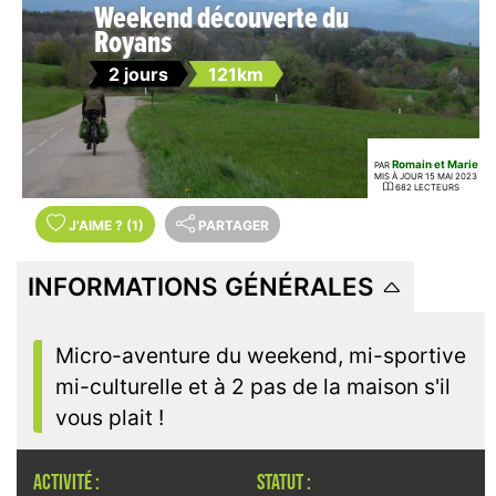
Weekend découverte du
Royans
2 jours
121km
Romain et Marie
PAR
MIS À JOUR 15 MAI 2023
682 LECTEURS
J'AIME
?
(1)
PARTAGER
INFORMATIONS GÉNÉRALES
Micro-aventure du weekend, mi-sportive
mi-culturelle et à 2 pas de la maison s'il
vous plait !
ACTIVITÉ :
STATUT :