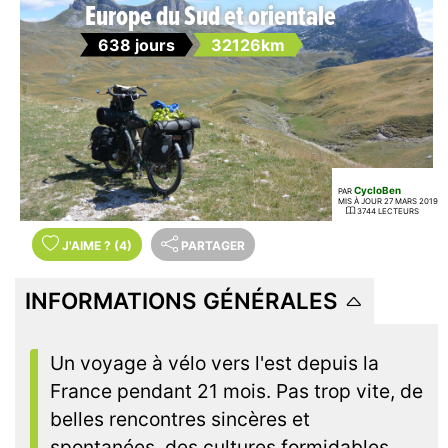
Europe du Sud et orientale
638 jours
32126km
CycloBen
PAR
MIS À JOUR 27 MARS 2019
3744 LECTEURS
J'AIME
?
(4)
PARTAGER
INFORMATIONS GÉNÉRALES
Un voyage à vélo vers l'est depuis la
France pendant 21 mois. Pas trop vite, de
belles rencontres sincères et
spontanées, des cultures formidables,