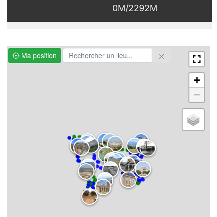
0M/2292M
Ma position
+
−