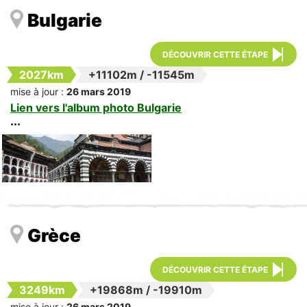
Bulgarie
DÉCOUVRIR CETTE ÉTAPE
2027km
+11102m
/
-11545m
mise à jour :
26 mars 2019
Lien vers l'album photo Bulgarie
Grèce
DÉCOUVRIR CETTE ÉTAPE
3249km
+19868m
/
-19910m
mise à jour :
26 mars 2019