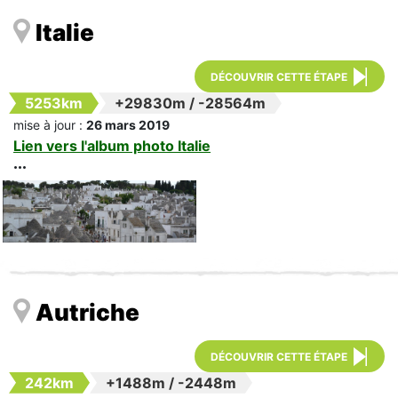
Italie
DÉCOUVRIR CETTE ÉTAPE
5253km
+29830m
/
-28564m
mise à jour :
26 mars 2019
Lien vers l'album photo Italie
Autriche
DÉCOUVRIR CETTE ÉTAPE
242km
+1488m
/
-2448m