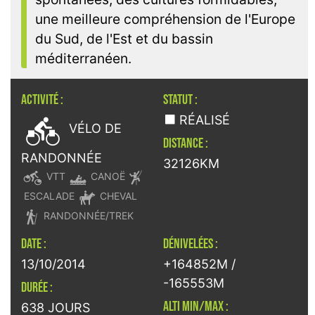
une meilleure compréhension de l'Europe
du Sud, de l'Est et du bassin
méditerranéen.
ACTIVITÉ :
STATUT :

RÉALISÉ
VÉLO DE
DISTANCE :
RANDONNÉE
32126KM



VTT
CANOË

ESCALADE
CHEVAL

RANDONNÉE/TREK
DATE :
DÉNIVELÉES :
13/10/2014
+164852M /
-165553M
DURÉE :
ALTI MIN/MAX :
638 JOURS