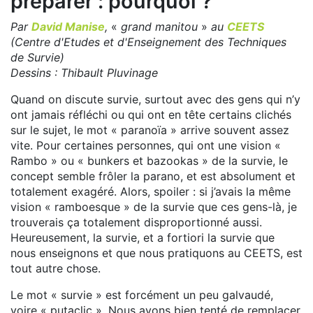
préparer : pourquoi ?
Par
David Manise
,
«
grand manitou
»
au
CEETS
(Centre d'Etudes et d'Enseignement des Techniques
de Survie)
Dessins : Thibault Pluvinage
Quand on discute survie, surtout avec des gens qui n’y
ont jamais réfléchi ou qui ont en tête certains clichés
sur le sujet, le mot « paranoïa » arrive souvent assez
vite. Pour certaines personnes, qui ont une vision «
Rambo » ou « bunkers et bazookas » de la survie, le
concept semble frôler la parano, et est absolument et
totalement exagéré. Alors, spoiler : si j’avais la même
vision « ramboesque » de la survie que ces gens-là, je
trouverais ça totalement disproportionné aussi.
Heureusement, la survie, et a fortiori la survie que
nous enseignons et que nous pratiquons au CEETS, est
tout autre chose.
Le mot « survie » est forcément un peu galvaudé,
voire « putaclic ». Nous avons bien tenté de remplacer