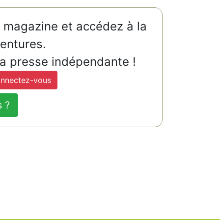
u magazine et accédez à la
ventures.
la presse indépendante !
nnectez-vous
s ?