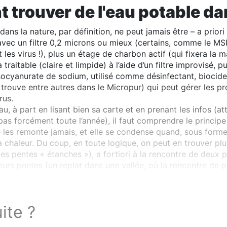
trouver de l'eau potable dan
dans la nature, par définition, ne peut jamais être – a prio
avec un filtre 0,2 microns ou mieux (certains, comme le MS
t les virus !), plus un étage de charbon actif (qui fixera la
 traitable (claire et limpide) à l’aide d’un filtre improvisé,
cyanurate de sodium, utilisé comme désinfectant, biocide 
on trouve entre autres dans le Micropur) qui peut gérer les 
rus.
au, à part en lisant bien sa carte et en prenant les infos (at
pas forcément toute l’année), il faut comprendre le principe
e les remonte jamais, et elle se condense quand, sous form
a chaleur. Du coup, en toute logique, on peut en trouver p
es pentes « étanches »), a fortiori à la rencontre de deux p
eurs pentes (un replat dans une vallée, où la rencontre de
 ou un lac).
uite ?