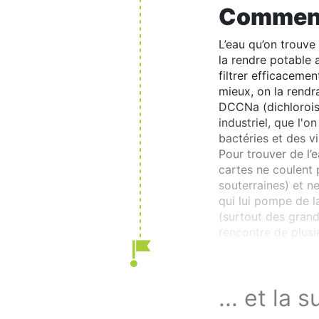
Comment 
L’eau qu’on trouve 
la rendre potable 
filtrer efficacemen
mieux, on la rendra
DCCNa (dichloroiso
industriel, que l'
bactéries et des vi
Pour trouver de l’e
cartes ne coulent 
souterraines) et n
qui lui pompe de l
(surtout des grand
rencontre de plusi
souvent une source
... et la s