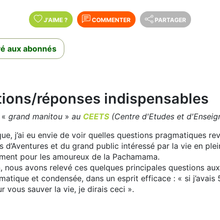
J'AIME
?
COMMENTER
PARTAGER
rvé aux abonnés
tions/réponses indispensables
,
«
grand manitou
»
au
CEETS
(Centre d'Etudes et d'Enseig
ue, j’ai eu envie de voir quelles questions pragmatiques re
s d’Aventures et du grand public intéressé par la vie en ple
lement pour les amoureux de la Pachamama.
, nous avons relevé ces quelques principales questions aux
atique et condensée, dans un esprit efficace : « si j’avais 
 vous sauver la vie, je dirais ceci ».