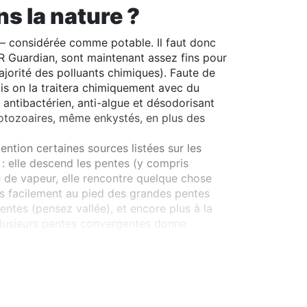
s la nature ?
ri – considérée comme potable. Il faut donc
R Guardian, sont maintenant assez fins pour
 majorité des polluants chimiques). Faute de
 puis on la traitera chimiquement avec du
antibactérien, anti-algue et désodorisant
protozoaires, même enkystés, en plus des
tention certaines sources listées sur les
 : elle descend les pentes (y compris
e de vapeur, elle rencontre quelque chose
lus facilement au pied des grandes pentes
entes (pensez vallée), et encore plus à la
 plusieurs pentes convergentes donne