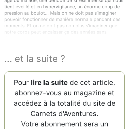
âge ou malade, une période de stress intense qui nous
tient éveillé et en hypervigilance, un énorme coup de
pression au boulot… Mais on ne doit pas s’imaginer
pouvoir fonctionner de manière normale pendant ces
moments. Et on ne doit pas non plus s’imaginer que
notre corps peut encaisser ça des années sans
dommages.
... et la suite ?
Pour
lire la suite
de cet article,
abonnez-vous au magazine et
accédez à la totalité du site de
Carnets d'Aventures.
Votre abonnement sera un