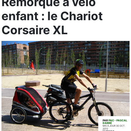
Remorque à vélo
enfant : le Chariot
Corsaire XL
PAR
PAC - PASCAL
DARRÉ
MIS À JOUR 30 OCT.
2012