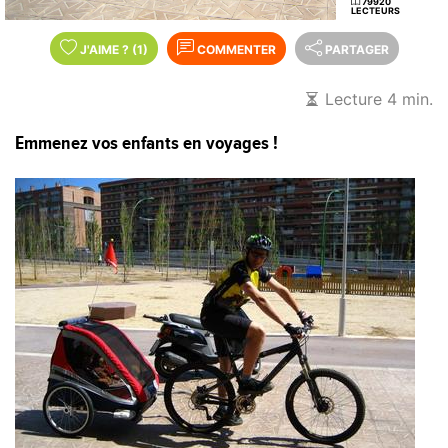
79920
LECTEURS
J'AIME
?
(1)
COMMENTER
PARTAGER
Lecture 4 min.
Emmenez vos enfants en voyages !