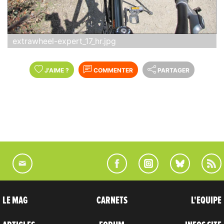
extrawheel-expert_17_hr.jpg
J'AIME
?
COMMENTER
PARTAGER
LE MAG
CARNETS
L'EQUIPE