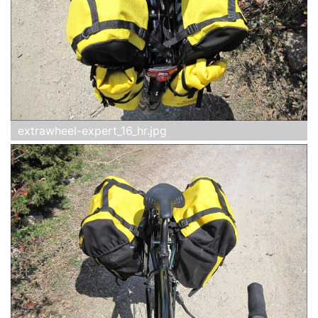
extrawheel-expert_16_hr.jpg