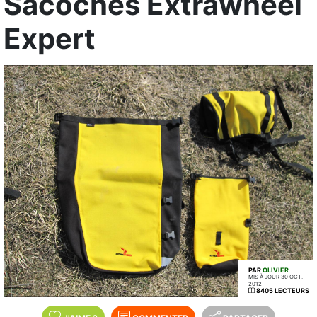
Sacoches Extrawheel
Expert
PAR
OLIVIER
MIS À JOUR 30 OCT.
2012
8405 LECTEURS