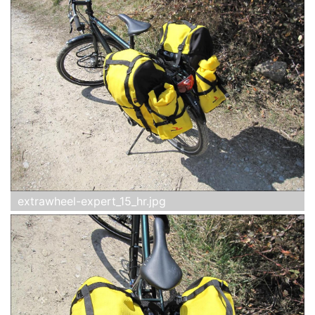
extrawheel-expert_15_hr.jpg