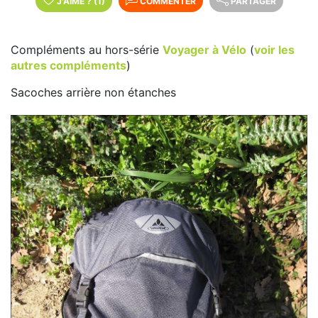
J'AIME
?
(1)
COMMENTER
PARTAGER
Compléments au hors-série
Voyager à Vélo
(
voir les
autres compléments
)
Sacoches arrière non étanches