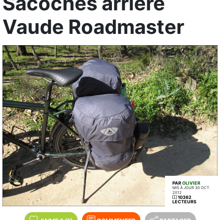
Sacoches arrière
Vaude Roadmaster
PAR
OLIVIER
MIS À JOUR 30 OCT.
2012
10362
LECTEURS