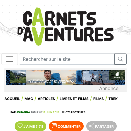
Annonce
ACCUEIL
MAG
ARTICLES
LIVRES ET FILMS
FILMS
TREK
PAR
JOHANNA
14 JUIN 2019
673 LECTEURS
PUBLIÉ LE
J'AIME
?
(1)
COMMENTER
PARTAGER