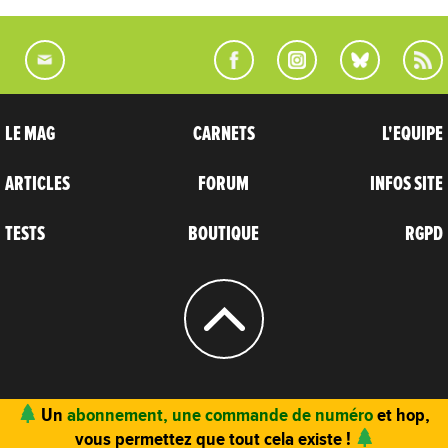
LE MAG
CARNETS
L'EQUIPE
ARTICLES
FORUM
INFOS SITE
TESTS
BOUTIQUE
RGPD
© 2004 - 2026
CARNETS D’AVENTURES
Un
abonnement, une commande de numéro
et hop,
vous permettez que tout cela existe !